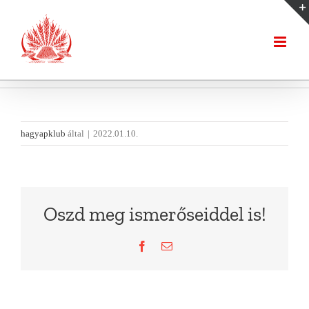
Kihagyás
hagyapklub
által
|
2022.01.10.
Oszd meg ismerőseiddel is!
Facebook
Email: