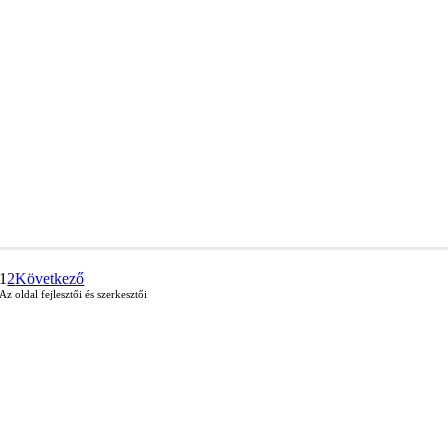
1
2
Következő
Az oldal fejlesztői és szerkesztői