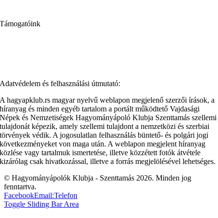
Támogatóink
Adatvédelem és felhasználási útmutató:
A hagyapklub.rs magyar nyelvű weblapon megjelenő szerzői írások, a
híranyag és minden egyéb tartalom a portált működtető Vajdasági
Népek és Nemzetiségek Hagyományápoló Klubja Szenttamás szellemi
tulajdonát képezik, amely szellemi tulajdont a nemzetközi és szerbiai
törvények védik. A jogosulatlan felhasználás büntető- és polgári jogi
következményeket von maga után. A weblapon megjelent híranyag
közlése vagy tartalmuk ismertetése, illetve közzétett fotók átvétele
kizárólag csak hivatkozással, illetve a forrás megjelölésével lehetséges.
© Hagyományápolók Klubja - Szenttamás
2026. Minden jog
fenntartva.
Facebook
Email:
Telefon
Toggle Sliding Bar Area