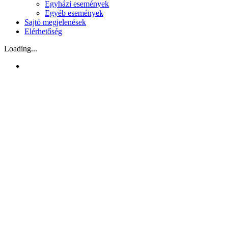
Egyházi események
Egyéb események
Sajtó megjelenések
Elérhetőség
Loading...