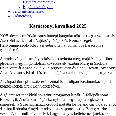
Egyházi események
Egyéb események
Sajtó megjelenések
Elérhetőség
Karácsonyi kavalkád 2025
2025. december 20-án ismét ünnepi hangulat töltötte meg a szenttamási
Zsebszínházat, ahol a Vajdasági Népek és Nemzetiségek
Hagyományápoló Klubja megtartotta hagyományos karácsonyi
gálaműsorát.
A rendezvényt ünnepélyes köszöntő nyitotta meg, majd Zsúnyi Tibor
plébános meghitt gondolatai következtek, ezután Munyin Szokola
Erika vette át a szót, aki a kultúregyesületek és a helyi Jovan Jovanović
Zmaj Általános Iskola közös munkájának a fontosságát hangsúlyozta.
A színpad ünnepi díszítéséről ezúttal is a Tulipán Kézimunkacsoport
gondoskodott, Srek Edit vezetésével.
A gálaműsor rendkívül sokszínű programot kínált. A fellépők sorát
Blazsanyik Zsófia klarinétjátéka nyitotta meg, majd a legkisebb
színészek, a Süsü színjátszó csoport mutatta be Télapó című darabját. 
darabot Robotka Angéla rendezte, a csoportot pedig Bezeg Andrea
vezeti. A Liliomfi növendékek hagyományos betlehemes játéka, az