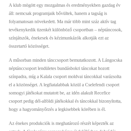
A klub mögött egy mozgalmas és eredményekben gazdag év
áll: nemcsak programjaik bővültek, hanem a tagság is
folyamatosan növekedett. Ma már több mint száz aktív tag
tevékenykedik tizenkét különböző csoportban – néptáncosok,
színjátszók, énekesek és kézimunkázók alkotják ezt az
összetartó közösséget.
A műsorban minden tánccsoport bemutatkozott. A Lángocska
néptánccsoport lendületes bundásbokri táncokat hozott
színpadra, míg a Kalala csoport moldvai táncokkal varázsolta
el a közönséget. A legfiatalabbak közül a Cselefendi csoport
somogyi játékokat mutatott be, az idén alakult Recefice
csoport pedig dél-alföldi játékokkal és táncokkal bizonyította,
hogy a hagyományőrzés a legkisebbek körében is él.
Az énekes produkciók is meghatározó részét képezték az