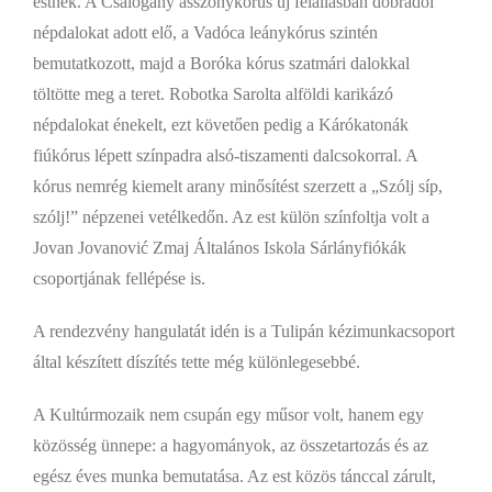
estnek. A Csalogány asszonykórus új felállásban dobrádói
népdalokat adott elő, a Vadóca leánykórus szintén
bemutatkozott, majd a Boróka kórus szatmári dalokkal
töltötte meg a teret. Robotka Sarolta alföldi karikázó
népdalokat énekelt, ezt követően pedig a Kárókatonák
fiúkórus lépett színpadra alsó-tiszamenti dalcsokorral. A
kórus nemrég kiemelt arany minősítést szerzett a „Szólj síp,
szólj!” népzenei vetélkedőn. Az est külön színfoltja volt a
Jovan Jovanović Zmaj Általános Iskola Sárlányfiókák
csoportjának fellépése is.
A rendezvény hangulatát idén is a Tulipán kézimunkacsoport
által készített díszítés tette még különlegesebbé.
A Kultúrmozaik nem csupán egy műsor volt, hanem egy
közösség ünnepe: a hagyományok, az összetartozás és az
egész éves munka bemutatása. Az est közös tánccal zárult,