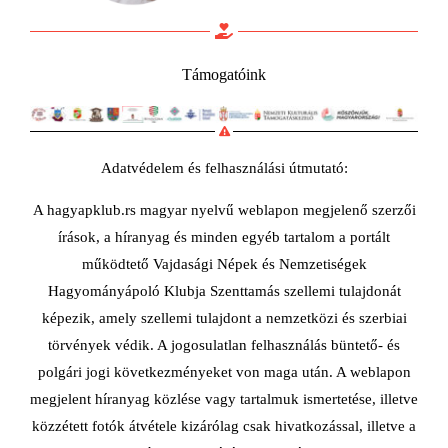
Támogatóink
Adatvédelem és felhasználási útmutató:
A hagyapklub.rs magyar nyelvű weblapon megjelenő szerzői
írások, a híranyag és minden egyéb tartalom a portált
működtető Vajdasági Népek és Nemzetiségek
Hagyományápoló Klubja Szenttamás szellemi tulajdonát
képezik, amely szellemi tulajdont a nemzetközi és szerbiai
törvények védik. A jogosulatlan felhasználás büntető- és
polgári jogi következményeket von maga után. A weblapon
megjelent híranyag közlése vagy tartalmuk ismertetése, illetve
közzétett fotók átvétele kizárólag csak hivatkozással, illetve a