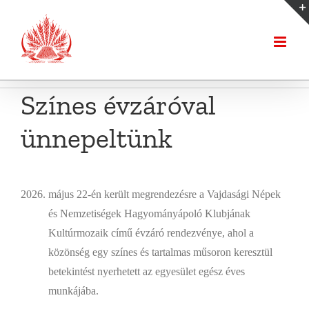
Kihagyás
Színes évzáróval
ünnepeltünk
május 22-én került megrendezésre a Vajdasági Népek
és Nemzetiségek Hagyományápoló Klubjának
Kultúrmozaik című évzáró rendezvénye, ahol a
közönség egy színes és tartalmas műsoron keresztül
betekintést nyerhetett az egyesület egész éves
munkájába.