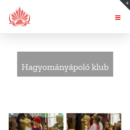
Kihagyás
Hagyományápoló klub