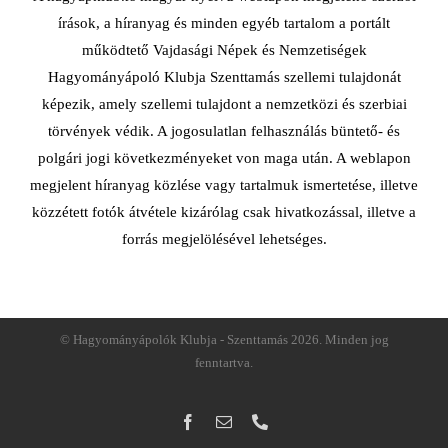
írások, a híranyag és minden egyéb tartalom a portált
működtető Vajdasági Népek és Nemzetiségek
Hagyományápoló Klubja Szenttamás szellemi tulajdonát
képezik, amely szellemi tulajdont a nemzetközi és szerbiai
törvények védik. A jogosulatlan felhasználás büntető- és
polgári jogi következményeket von maga után. A weblapon
megjelent híranyag közlése vagy tartalmuk ismertetése, illetve
közzétett fotók átvétele kizárólag csak hivatkozással, illetve a
forrás megjelölésével lehetséges.
© Hagyományápolók Klubja - Szenttamás
2026. Minden jog
fenntartva.
Facebook
Email:
Telefon