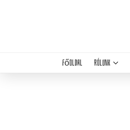
Kihagyás
Főoldal
Rólunk