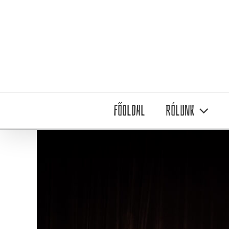
Kihagyás
Főoldal
Rólunk