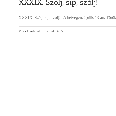
XXXIX. Szólj, síp, szólj!
XXXIX. Szólj, síp, szólj! A hétvégén, április 13-án, Törökb
Velez Emília
által
|
2024.04.15.