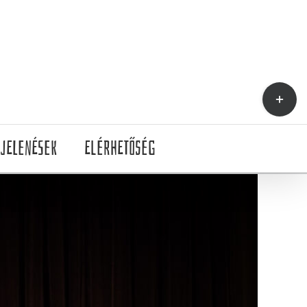
Toggle
Sliding
Bar
jelenések
Elérhetőség
Area