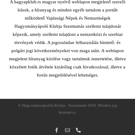
A hagyapklub.rs magyar nyelvű weblapon megjelenő szerzői
írások, a híranyag és minden egyéb tartalom a portált
működtető Vajdasági Népek és Nemzetiségek
Hagyományápoló Klubja Szenttamás szellemi tulajdonát
képezik, amely szellemi tulajdont a nemzetközi és szerbiai
törvények védik. A jogosulatlan felhasználás büntető- és
polgári jogi következményeket von maga után. A weblapon
megjelent híranyag közlése vagy tartalmuk ismertetése, illetve
közzétett fotók átvétele kizárólag csak hivatkozással, illetve a
forrás megjelölésével lehetséges.
© Hagyományápolók Klubja - Szenttamás
2026. Minden jog
fenntartva.
Facebook
Email:
Telefon